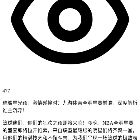
477
璀璨星光夜，激情碰撞时：九游体育全明星赛前瞻，深度解析
谁主沉浮！
篮球迷们，你们的狂欢之夜即将来临！今晚，NBA全明星赛
的盛宴即将拉开帷幕，来自联盟最耀眼的明星们将齐聚一堂，
用他们的精湛技艺和不懈斗志，为我们呈现一场篮球的极致表