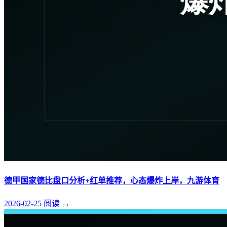
德甲国家德比盘口分析+红单推荐，心态爆炸上岸，九游体育
2026-02-25
阅读
→