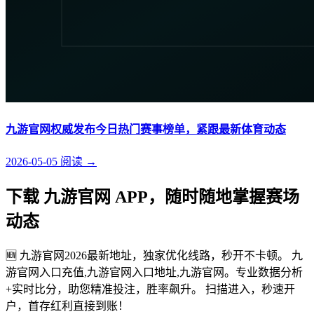
九游官网权威发布今日热门赛事榜单，紧跟最新体育动态
2026-05-05
阅读
→
下载 九游官网 APP，随时随地掌握赛场
动态
🆕 九游官网2026最新地址，独家优化线路，秒开不卡顿。 九
游官网入口充值,九游官网入口地址,九游官网。专业数据分析
+实时比分，助您精准投注，胜率飙升。 扫描进入，秒速开
户，首存红利直接到账！