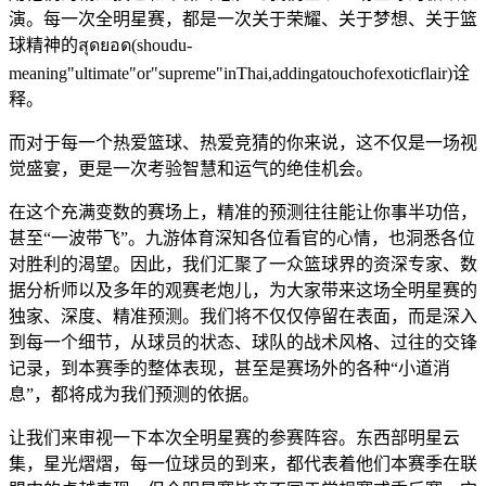
演。每一次全明星赛，都是一次关于荣耀、关于梦想、关于篮
球精神的สุดยอด(shoudu-
meaning"ultimate"or"supreme"inThai,addingatouchofexoticflair)诠
释。
而对于每一个热爱篮球、热爱竞猜的你来说，这不仅是一场视
觉盛宴，更是一次考验智慧和运气的绝佳机会。
在这个充满变数的赛场上，精准的预测往往能让你事半功倍，
甚至“一波带飞”。九游体育深知各位看官的心情，也洞悉各位
对胜利的渴望。因此，我们汇聚了一众篮球界的资深专家、数
据分析师以及多年的观赛老炮儿，为大家带来这场全明星赛的
独家、深度、精准预测。我们将不仅仅停留在表面，而是深入
到每一个细节，从球员的状态、球队的战术风格、过往的交锋
记录，到本赛季的整体表现，甚至是赛场外的各种“小道消
息”，都将成为我们预测的依据。
让我们来审视一下本次全明星赛的参赛阵容。东西部明星云
集，星光熠熠，每一位球员的到来，都代表着他们本赛季在联