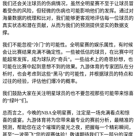
我们还会关注球员的伤病情况，虽然全明星赛不至于让球员冒
着受伤的风险，但轻微的伤病也可能影响他们的发挥。通过对
海量数据的梳理和比对，我们能够更客观地评估每一位球员的
真实状态和潜在贡献，从而为我们的预测提供坚实的数据支
撑。
我们不能忽视“冷门”的可能性。全明星赛的娱乐属性，有时候
会让比赛结果充满不确定性。一些被低估的球员，在比赛中可
能超常发挥，成为球队的“奇兵”。一些战术上的奇思妙想，也
可能在比赛中起到意想不到的效果。九游体育的专家团队在分
析时，也会考虑到这些“黑马”的可能性，并根据球员的特点和
过往的经验，评估他们爆冷的概率。
我们鼓励大家在关注明星球员的也不要忽视那些可能带来惊喜
的“绿叶”们。
总而言之，今晚的NBA全明星赛，注定是一场充满看点和惊
喜的盛宴。九游体育将为您带来最专业的赛前分析，最精准的
预测，帮助您在这个璀璨的星光之夜，把握每一个精彩瞬间，
甚至“一波带飞”您的观赛体验！敬请期待我们下一部分的深度