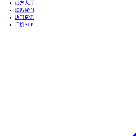
官方大厅
联系我们
热门资讯
手机APP