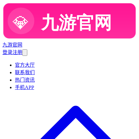
九游官网
登录
注册
官方大厅
联系我们
热门资讯
手机APP