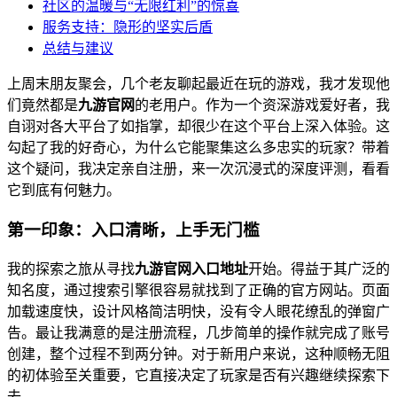
社区的温暖与“无限红利”的惊喜
服务支持：隐形的坚实后盾
总结与建议
上周末朋友聚会，几个老友聊起最近在玩的游戏，我才发现他
们竟然都是
九游官网
的老用户。作为一个资深游戏爱好者，我
自诩对各大平台了如指掌，却很少在这个平台上深入体验。这
勾起了我的好奇心，为什么它能聚集这么多忠实的玩家？带着
这个疑问，我决定亲自注册，来一次沉浸式的深度评测，看看
它到底有何魅力。
第一印象：入口清晰，上手无门槛
我的探索之旅从寻找
九游官网入口地址
开始。得益于其广泛的
知名度，通过搜索引擎很容易就找到了正确的官方网站。页面
加载速度快，设计风格简洁明快，没有令人眼花缭乱的弹窗广
告。最让我满意的是注册流程，几步简单的操作就完成了账号
创建，整个过程不到两分钟。对于新用户来说，这种顺畅无阻
的初体验至关重要，它直接决定了玩家是否有兴趣继续探索下
去。