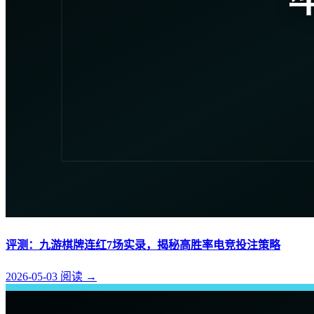
评测：九游棋牌连红7场实录，揭秘高胜率电竞投注策略
2026-05-03
阅读
→